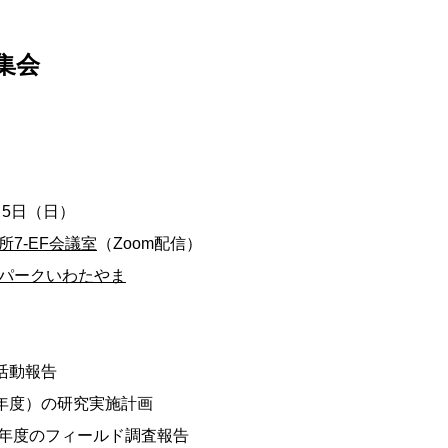
集会
・5日（日）
7-EF会議室
（Zoom配信）
パークいわたやま
究活動報告
終年度）の研究実施計画
22年度のフィールド調査報告