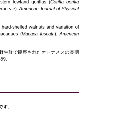
tern lowland gorillas (
Gorilla gorilla
beraceae).
American Journal of Physical
 hard-shelled walnuts and variation of
macaques (
Macaca fuscata
).
American
ンザル野生群で観察されたオトナメスの長期
59.
です。