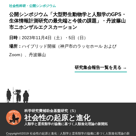
社会性科研・公開シンポジウム
公開シンポジウム「大型野生動物学と人類学のGPS・
生体情報計測研究の最先端と今後の課題」・丹波篠山
市ニホンザルエクスカーション
日時：
2023年11月4日（土）・5日（日）
場所：
ハイブリッド開催（神戸市のラッセホール および
Zoom）、丹波篠山
研究集会報告一覧を見る →
科学研究費補助金基盤研究（S）
社会性の起原と進化
人類学と霊長類学の協働に基づく人類進化理論の新開拓
Copyright©2019 社会性の起原と進化 : 人類学と霊長類学の協働に基づく人類進化理論の新