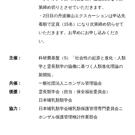
第締め切りとさせていただきます。
・2日目の丹波篠山エクスカーションは申込先
着順で定員（15名）になり次第締め切らせて
いただきます。お早めにお申し込みくださ
い。
主催：
科研費基盤（S）「社会性の起原と進化：人類
学と霊長類学の協働に基づく人類進化理論の
新開拓」
共催：
一般社団法人ニホンザル管理協会
後援：
霊長類学会（担当：保全福祉委員会）
日本哺乳類類学会
協力：
日本哺乳類学会哺乳類保護管理専門委員会ニ
ホンザル保護管理検討作業部会