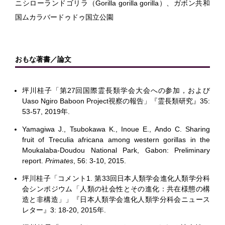
ニシローランドゴリラ（Gorilla gorilla gorilla）、ガボン共和
国ムカラバードゥドゥ国立公園
おもな著書／論文
坪川桂子「第27回国際霊長類学会大会への参加，および
Uaso Ngiro Baboon Project視察の報告」『霊長類研究』35:
53-57, 2019年.
Yamagiwa J., Tsubokawa K., Inoue E., Ando C. Sharing
fruit of Treculia africana among western gorillas in the
Moukalaba-Doudou National Park, Gabon: Preliminary
report.
Primates
, 56: 3-10, 2015.
坪川桂子「コメント1. 第33回日本人類学会進化人類学分科
会シンポジウム「人類の社会性とその進化：共在様態の構
造と非構造」」『日本人類学会進化人類学分科会ニュース
レター』3: 18-20, 2015年.