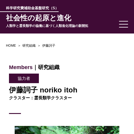
科学研究費補助金基盤研究（S）
社会性の起原と進化
人類学と霊長類学の協働に基づく人類進化理論の新開拓
HOME
研究組織
伊藤詞子
Members
｜研究組織
協力者
伊藤詞子 noriko itoh
クラスター：霊長類学クラスター