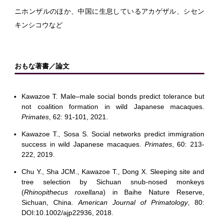
ニホンザルのほか、中国に生息しているアカゲザル、シセン
キンシコウなど
おもな著書／論文
Kawazoe T. Male–male social bonds predict tolerance but
not coalition formation in wild Japanese macaques.
Primates
, 62: 91-101, 2021.
Kawazoe T., Sosa S. Social networks predict immigration
success in wild Japanese macaques.
Primates
, 60: 213-
222, 2019.
Chu Y., Sha JCM., Kawazoe T., Dong X. Sleeping site and
tree selection by Sichuan snub‐nosed monkeys
(
Rhinopithecus roxellana
) in Baihe Nature Reserve,
Sichuan, China.
American Journal of Primatology
, 80:
DOI:10.1002/ajp22936, 2018.