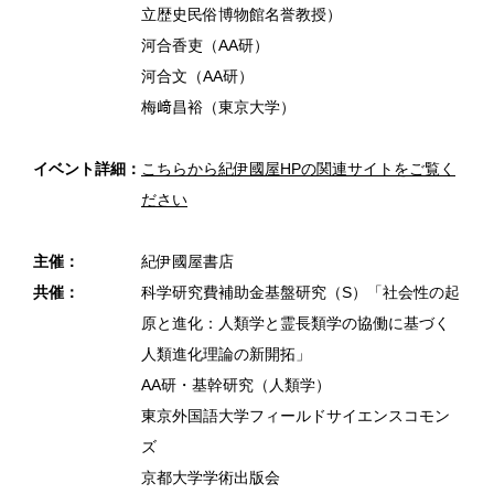
立歴史民俗博物館名誉教授）
河合香吏（AA研）
河合文（AA研）
梅﨑昌裕（東京大学）
イベント詳細：
こちらから紀伊國屋HPの関連サイトをご覧く
ださい
主催：
紀伊國屋書店
共催：
科学研究費補助金基盤研究（S）「社会性の起
原と進化：人類学と霊長類学の協働に基づく
人類進化理論の新開拓」
AA研・基幹研究（人類学）
東京外国語大学フィールドサイエンスコモン
ズ
京都大学学術出版会